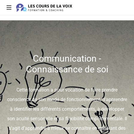
Des
formations
à
votre
écoute
Communication -
Connaissance de soi
Cette formation a pour vocation de faire prendre
conscience de son mode de fonctionnement, d’apprendre
à identifier les différents comportements, à développer
son acuité sensorielle et sa flexibilité comportementale. Il
s’agit d’apprendre à mieux se connaître en générant des