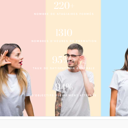
220
+
NOMBRE DE STAGIAIRES FORMÉS
1310
NOMBRES D'HEURES DE FORMATION
95
% +
TAUX DE SATISFACTION GENERALE
94
%
D'OBJECTIFS PLEINEMENT ATTEINTS