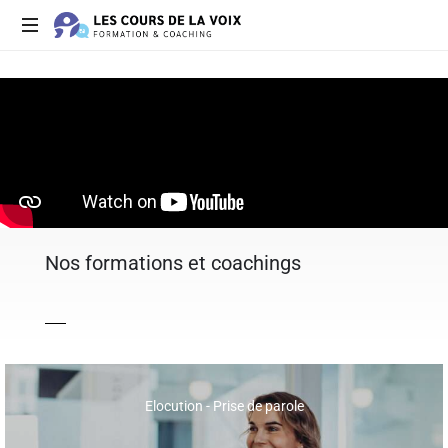
Des
formations
à
votre
écoute
Nos formations et coachings
Elocution - Prise de parole