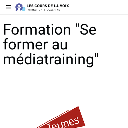
Des
Formation "Se
formations
à
votre
former au
écoute
médiatraining"