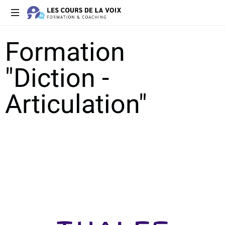
Des
Formation
formations
à
votre
"Diction -
écoute
Articulation"